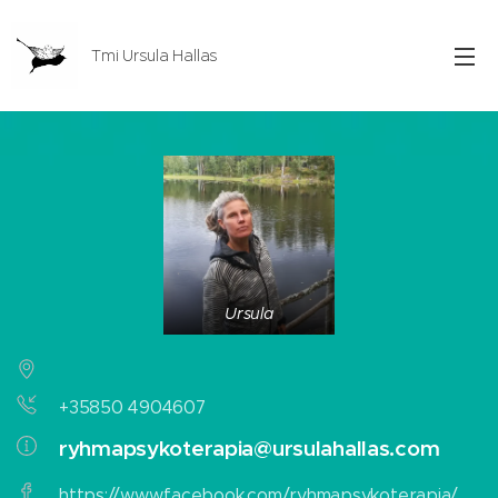
Tmi Ursula Hallas
Ursula
+35850 4904607
ryhmapsykoterapia@ursulahallas.com
https://www.facebook.com/ryhmapsykoterapia/